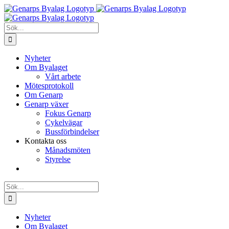
Fortsätt
till
innehållet
Sök
efter:
Nyheter
Om Byalaget
Vårt arbete
Mötesprotokoll
Om Genarp
Genarp växer
Fokus Genarp
Cykelvägar
Bussförbindelser
Kontakta oss
Månadsmöten
Styrelse
Sök
efter:
Nyheter
Om Byalaget