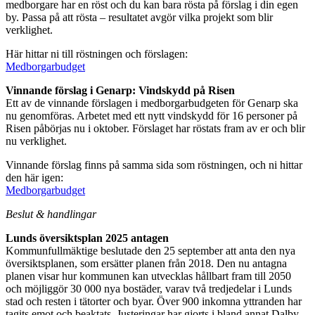
medborgare har en röst och du kan bara rösta på förslag i din egen
by. Passa på att rösta – resultatet avgör vilka projekt som blir
verklighet.
Här hittar ni till röstningen och förslagen:
Medborgarbudget
Vinnande förslag i Genarp: Vindskydd på Risen
Ett av de vinnande förslagen i medborgarbudgeten för Genarp ska
nu genomföras. Arbetet med ett nytt vindskydd för 16 personer på
Risen påbörjas nu i oktober. Förslaget har röstats fram av er och blir
nu verklighet.
Vinnande förslag finns på samma sida som röstningen, och ni hittar
den här igen:
Medborgarbudget
Beslut & handlingar
Lunds översiktsplan 2025 antagen
Kommunfullmäktige beslutade den 25 september att anta den nya
översiktsplanen, som ersätter planen från 2018. Den nu antagna
planen visar hur kommunen kan utvecklas hållbart fram till 2050
och möjliggör 30 000 nya bostäder, varav två tredjedelar i Lunds
stad och resten i tätorter och byar. Över 900 inkomna yttranden har
tagits emot och beaktats. Justeringar har gjorts i bland annat Dalby,