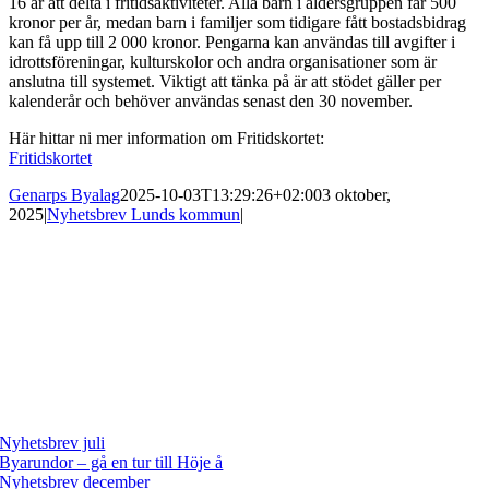
16 år att delta i fritidsaktiviteter. Alla barn i åldersgruppen får 500
kronor per år, medan barn i familjer som tidigare fått bostadsbidrag
kan få upp till 2 000 kronor. Pengarna kan användas till avgifter i
idrottsföreningar, kulturskolor och andra organisationer som är
anslutna till systemet. Viktigt att tänka på är att stödet gäller per
kalenderår och behöver användas senast den 30 november.
Här hittar ni mer information om Fritidskortet:
Fritidskortet
Genarps Byalag
2025-10-03T13:29:26+02:00
3 oktober,
2025
|
Nyhetsbrev Lunds kommun
|
Genarps Byalag
P
aprikavägen 3
247 70 Genarp
Mail:
info@genarp.nu
Senaste nyheterna
Nyhetsbrev juli
Byarundor – gå en tur till Höje å
Nyhetsbrev december