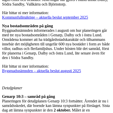
Södra Sandby, Vallkärra och Björnstorp.
Här hittar ni mer information:
Kommunfullmäktige – aktuella beslut september 2025
Nya bostadsområden på gång
Byggnadsnämnden informerades i augusti om hur planeringen går
med tre nya bostadsområden i Genarp, Dalby och i östra Lund.
Områdena kommer att ha trädgårdsstadskaraktär och tillsammans
innebär det möjligheten till ungefär 600 nya bostäder i form av både
villor, radhus och flerfamiljshus. Under hösten blir det samråd, först
för planerna i Genarp, Dalby och östra Lund, lite senare även för
den i Södra Sandby.
Här hittar ni mer information:
Byggnadsnämnden – aktuella beslut augusti 2025
Detaljplaner
Genarp 10:3 – samråd på gång
Planeringen för detaljplanen Genarp 10:3 fortsätter. Ärendet är nu i
samrådsskedet, där boende kan lämna synpunkter på förslaget. Sista
dag att lämna synpunkter är den
2 oktober.
Målet är en