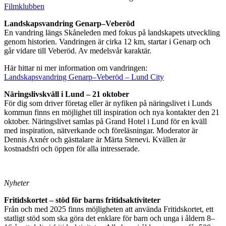
Filmklubben
Landskapsvandring Genarp–Veberöd
En vandring längs Skåneleden med fokus på landskapets utveckling
genom historien. Vandringen är cirka 12 km, startar i Genarp och
går vidare till Veberöd. Av medelsvår karaktär.
Här hittar ni mer information om vandringen:
Landskapsvandring Genarp–Veberöd – Lund City
Näringslivskväll i Lund – 21 oktober
För dig som driver företag eller är nyfiken på näringslivet i Lunds
kommun finns en möjlighet till inspiration och nya kontakter den 21
oktober. Näringslivet samlas på Grand Hotel i Lund för en kväll
med inspiration, nätverkande och föreläsningar. Moderator är
Dennis Axnér och gästtalare är Märta Stenevi. Kvällen är
kostnadsfri och öppen för alla intresserade.
Nyheter
Fritidskortet – stöd för barns fritidsaktiviteter
Från och med 2025 finns möjligheten att använda Fritidskortet, ett
statligt stöd som ska göra det enklare för barn och unga i åldern 8–