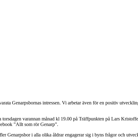
lvarata Genarpsbornas intressen. Vi arbetar även för en positiv utveckli
a torsdagen varannan månad kl 19.00 på Träffpunkten på Lars Kristoffe
acebook ”Allt som rör Genarp”.
ler Genarpsbor i alla olika åldrar engagerar sig i byns frågor och utvec