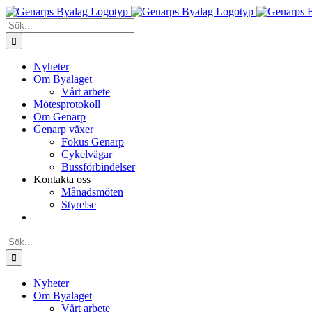
Fortsätt
till
Sök
innehållet
efter:
Nyheter
Om Byalaget
Vårt arbete
Mötesprotokoll
Om Genarp
Genarp växer
Fokus Genarp
Cykelvägar
Bussförbindelser
Kontakta oss
Månadsmöten
Styrelse
Sök
efter:
Nyheter
Om Byalaget
Vårt arbete