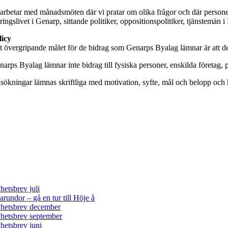
 arbetar med månadsmöten där vi pratar om olika frågor och där personer
äringslivet i Genarp, sittande politiker, oppositionspolitiker, tjänste
licy
t övergripande målet för de bidrag som Genarps Byalag lämnar är att de s
arps Byalag lämnar inte bidrag till fysiska personer, enskilda företag, p
sökningar lämnas skriftliga med motivation, syfte, mål och belopp och h
narps Byalag
prikavägen 3
7 70 Genarp
il:
info@genarp.nu
aste nyheterna
hetsbrev juli
arundor – gå en tur till Höje å
hetsbrev december
hetsbrev september
hetsbrev juni