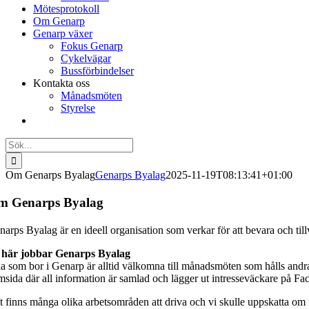
Mötesprotokoll
Om Genarp
Genarp växer
Fokus Genarp
Cykelvägar
Bussförbindelser
Kontakta oss
Månadsmöten
Styrelse
Sök
efter:
Om Genarps Byalag
Genarps Byalag
2025-11-19T08:13:41+01:00
m Genarps Byalag
narps Byalag är en ideell organisation som verkar för att bevara och til
 här jobbar Genarps Byalag
la som bor i Genarp är alltid välkomna till månadsmöten som hålls andr
msida där all information är samlad och lägger ut intresseväckare på F
t finns många olika arbetsområden att driva och vi skulle uppskatta om f