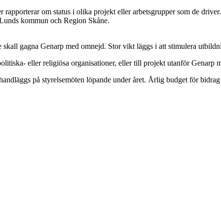
 rapporterar om status i olika projekt eller arbetsgrupper som de driver
män i Lunds kommun och Region Skåne.
kall gagna Genarp med omnejd. Stor vikt läggs i att stimulera utbildnin
olitiska- eller religiösa organisationer, eller till projekt utanför Genar
andläggs på styrelsemöten löpande under året. Årlig budget för bidrag ä