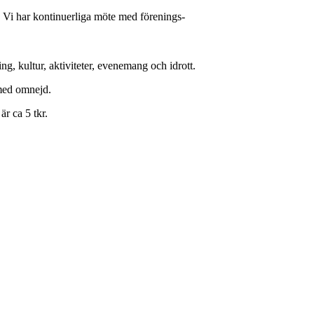
. Vi har kontinuerliga möte med förenings-
g, kultur, aktiviteter, evenemang och idrott.
p med omnejd.
r ca 5 tkr.