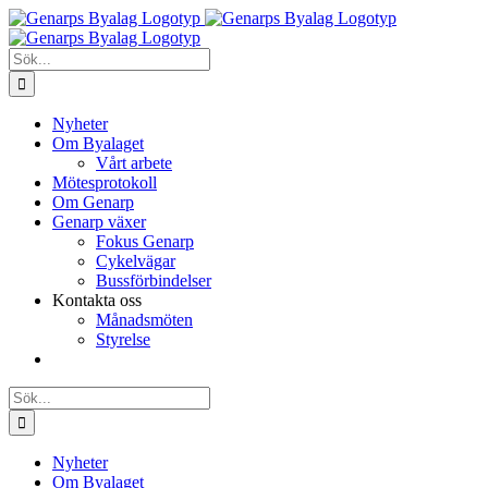
Fortsätt
till
innehållet
Sök
efter:
Nyheter
Om Byalaget
Vårt arbete
Mötesprotokoll
Om Genarp
Genarp växer
Fokus Genarp
Cykelvägar
Bussförbindelser
Kontakta oss
Månadsmöten
Styrelse
Sök
efter:
Nyheter
Om Byalaget