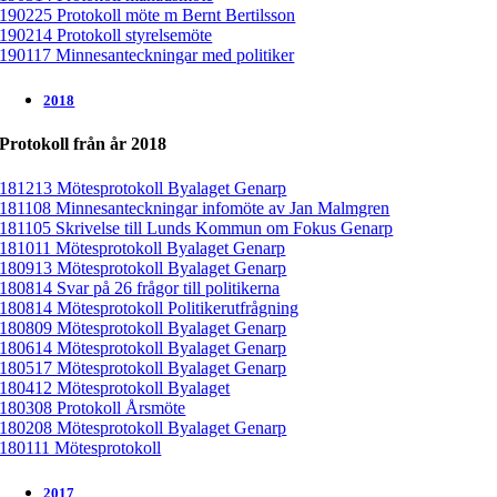
190225 Protokoll möte m Bernt Bertilsson
190214 Protokoll styrelsemöte
190117 Minnesanteckningar med politiker
2018
Protokoll från år 2018
181213 Mötesprotokoll Byalaget Genarp
181108 Minnesanteckningar infomöte av Jan Malmgren
181105 Skrivelse till Lunds Kommun om Fokus Genarp
181011 Mötesprotokoll Byalaget Genarp
180913 Mötesprotokoll Byalaget Genarp
180814 Svar på 26 frågor till politikerna
180814 Mötesprotokoll Politikerutfrågning
180809 Mötesprotokoll Byalaget Genarp
180614 Mötesprotokoll Byalaget Genarp
180517 Mötesprotokoll Byalaget Genarp
180412 Mötesprotokoll Byalaget
180308 Protokoll Årsmöte
180208 Mötesprotokoll Byalaget Genarp
180111 Mötesprotokoll
2017