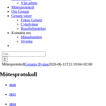
Vårt arbete
Mötesprotokoll
Om Genarp
Genarp växer
Fokus Genarp
Cykelvägar
Bussförbindelser
Kontakta oss
Månadsmöten
Styrelse
Sök
efter:
Mötesprotokoll
Genarps Byalag
2026-06-11T21:19:04+02:00
Mötesprotokoll
2026
2025
2024