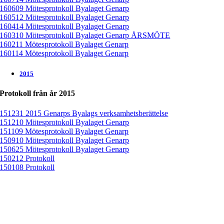
160609 Mötesprotokoll Byalaget Genarp
160512 Mötesprotokoll Byalaget Genarp
160414 Mötesprotokoll Byalaget Genarp
160310 Mötesprotokoll Byalaget Genarp ÅRSMÖTE
160211 Mötesprotokoll Byalaget Genarp
160114 Mötesprotokoll Byalaget Genarp
2015
Protokoll från år 2015
151231 2015 Genarps Byalags verksamhetsberättelse
151210 Mötesprotokoll Byalaget Genarp
151109 Mötesprotokoll Byalaget Genarp
150910 Mötesprotokoll Byalaget Genarp
150625 Mötesprotokoll Byalaget Genarp
150212 Protokoll
150108 Protokoll
Genarps Byalag
P
aprikavägen 3
247 70 Genarp