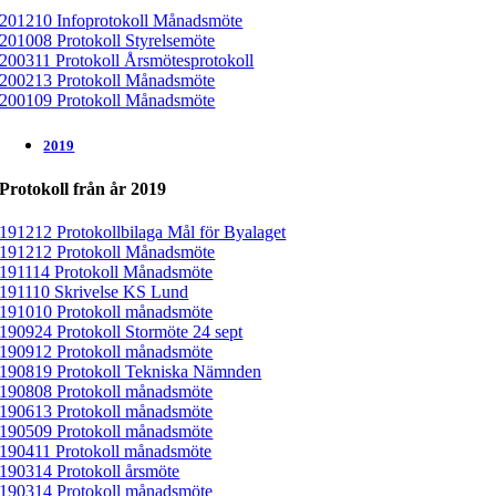
201210 Infoprotokoll Månadsmöte
201008 Protokoll Styrelsemöte
200311 Protokoll Årsmötesprotokoll
200213 Protokoll Månadsmöte
200109 Protokoll Månadsmöte
2019
Protokoll från år 2019
191212 Protokollbilaga Mål för Byalaget
191212 Protokoll Månadsmöte
191114 Protokoll Månadsmöte
191110 Skrivelse KS Lund
191010 Protokoll månadsmöte
190924 Protokoll Stormöte 24 sept
190912 Protokoll månadsmöte
190819 Protokoll Tekniska Nämnden
190808 Protokoll månadsmöte
190613 Protokoll månadsmöte
190509 Protokoll månadsmöte
190411 Protokoll månadsmöte
190314 Protokoll årsmöte
190314 Protokoll månadsmöte