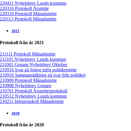
220411 Nyhetsbrev Lunds kommun
220310 Protokoll Årsmöte
220310 Protokoll Månadsmöte
220113 Protokoll Månadsmöte
2021
Protokoll från år 2021
211111 Protokoll Månadsmöte
211105 Nyhetsbrev Lunds kommun
211001 Genarp Nyhetsbrev Oktober
210916 Svar på frågor inför politikermöte
210916 Sammanställning på svar från politiker
210909 Protokoll Månadsmöte
210908 Nyhetsbrev Genarp
210701 Protokoll Årsmötesprotokoll
210512 Nyhetsbrev Lunds kommun
210211 Infoprotokoll Månadsmöte
2020
Protokoll från år 2020