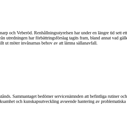
arp och Veberöd. Renhållningsstyrelsen har under en längre tid sett et
 utredningen har förbättringsförslag tagits fram, bland annat vad gäll
lt ut möter invånarnas behov av att lämna sällanavfall.
tånds. Sammantaget bedömer servicenämnden att befintliga rutiner och
ärksamhet och kunskapsutveckling avseende hantering av problematiska a