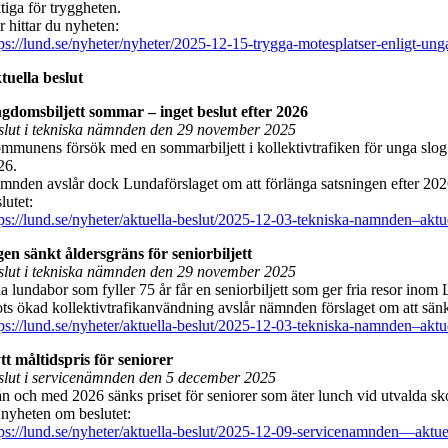
tiga för tryggheten.
r hittar du nyheten:
tps://lund.se/nyheter/nyheter/2025-12-15-trygga-motesplatser-enligt-ung
tuella beslut
gdomsbiljett sommar – inget beslut efter 2026
slut i tekniska nämnden den 29 november 2025
mmunens försök med en sommarbiljett i kollektivtrafiken för unga slo
26.
mnden avslår dock Lundaförslaget om att förlänga satsningen efter 20
lutet:
tps://lund.se/nyheter/aktuella-beslut/2025-12-03-tekniska-namnden–akt
gen sänkt åldersgräns för seniorbiljett
slut i tekniska nämnden den 29 november 2025
la lundabor som fyller 75 år får en seniorbiljett som ger fria resor in
ots ökad kollektivtrafikanvändning avslår nämnden förslaget om att sänka
tps://lund.se/nyheter/aktuella-beslut/2025-12-03-tekniska-namnden–akt
tt måltidspris för seniorer
slut i servicenämnden den 5 december 2025
n och med 2026 sänks priset för seniorer som äter lunch vid utvalda skolr
 nyheten om beslutet:
tps://lund.se/nyheter/aktuella-beslut/2025-12-09-servicenamnden—aktue