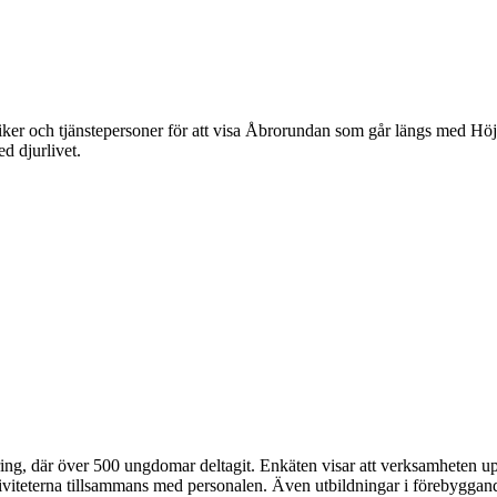
er och tjänstepersoner för att visa Åbrorundan som går längs med Höj
d djurlivet.
ng, där över 500 ungdomar deltagit. Enkäten visar att verksamheten u
tiviteterna tillsammans med personalen. Även utbildningar i förebygga