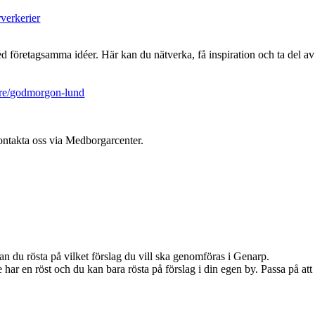
:
rverkerier
etagsamma idéer. Här kan du nätverka, få inspiration och ta del av ak
gare/godmorgon-lund
kontakta oss via Medborgarcenter.
 du rösta på vilket förslag du vill ska genomföras i Genarp.
en röst och du kan bara rösta på förslag i din egen by. Passa på att rö