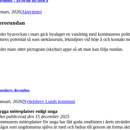
rundor – gå en tur till Höje å
 mars, 2026
|
Aktiviteter
|
brorundan
der byaveckan i mars gick byalaget en vandring med kommunens politik
atsens potential så som uteklassrum, lekmiljöer vid höje å och kontakt me
der mars sitter pictogram (skyltar) uppe så att man kan följa rundan.
hetsbrev december
januari, 2026
|
Nyhetsbrev Lunds kommun
|
ygga mötesplatser enligt unga
het publicerad den 15 december 2025
mmunens mötesplatser för unga har fått goda omdömen i årets utvärderi
något som ungdomarna själva är med och bidrar till genom att forma ak