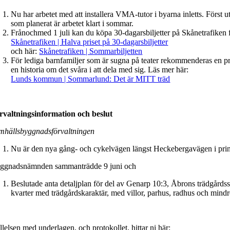
Nu har arbetet med att installera VMA-tutor i byarna inletts. Först 
som planerat är arbetet klart i sommar.
Frånochmed 1 juli kan du köpa 30-dagarsbiljetter på Skånetrafiken f
Skånetrafiken | Halva priset på 30-dagarsbiljetter
och här:
Skånetrafiken | Sommarbiljetten
För lediga barnfamiljer som är sugna på teater rekommenderas en prom
en historia om det svåra i att dela med sig. Läs mer här:
Lunds kommun | Sommarlund: Det är MITT träd
rvaltningsinformation och beslut
mhällsbyggnadsförvaltningen
Nu är den nya gång- och cykelvägen längst Heckebergavägen i princi
ggnadsnämnden sammanträdde 9 juni och
Beslutade anta detaljplan för del av Genarp 10:3, Åbrons trädgårdss
kvarter med trädgårdskaraktär, med villor, parhus, radhus och mind
lelsen med underlagen, och protokollet, hittar ni här: