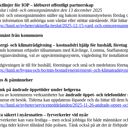
ktlinjer för IOP – idéburet offentligt partnerskap
slut i vård- och omsorgsnämnden den 13 december 2025
rd- och omsorgsnämnden ställer sig bakom kommunstyrelsens förslag om
 information till anhöriga som vårdar eller stöttar närstående. Här hitta
tps://lund.se/nyheter/aktuella-beslut/2025-12-15-vard–och-omsorgsna
lmänt från kommunen
ergi‑ och klimatrådgivning – kostnadsfri hjälp för hushåll, företa
nds kommun erbjuder tillsammans med Kävlinge, Lomma, Staffanstor
ergianvändning, val av uppvärmningssystem, vägledning för installation 
dgivningen är till för hushåll, föreningar och små och medelstora företa
tps://lund.se/bygga-och-bo/min-bostad/energi/energi–och-klimatradgivn
ps & påminnelser
nk på ändrade öppettider under helgerna
era av kommunens verksamheter har
ändrade öppet- och telefontider
nerar ett besök. Tiderna kan uppdateras löpande och du hittar till dem h
tps://lund.se/nyheter/servicemeddelanden/2025-11-26-andrade-oppet–och
ra säkert i nyårsnatten – fyrverkerier vid nyår
rverkerier kan vara festliga – men också jobbiga för både människor oc
iga tider kräver tillstånd från polisen. Tänk också på att det är förbjude