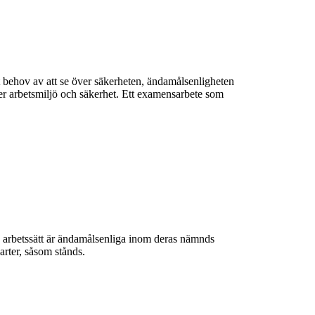
t behov av att se över säkerheten, ändamålsenligheten
er arbetsmiljö och säkerhet. Ett examensarbete som
 arbetssätt är ändamålsenliga inom deras nämnds
rter, såsom stånds.