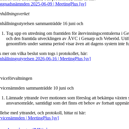
ggnadsnämnden 2025-06-09 | MeetingPlus [sv]
nhållningsverket
nhållningsstyrelsen sammanträdde 16 juni och
Tog upp en utredning om framtiden för återvinningscentralerna i Gen
och den framtida utvecklingen av ÅVC i Genarp och Veberöd. Utifrån
genomförts under samma period visar även att dagens system inte ful
s mer om vilka beslut som togs i protokollet, här:
nhållningsstyrelsen 2026-06-16 | MeetingPlus [sv]
rviceförvaltningen
rvicenämnden sammanträdde 10 juni och
Lämnade yttrande över motionen som föreslog att bekämpa växten s
ansvarsområde, samtidigt som det finns ett behov av fortsatt uppm
lelse med yttrandet, och protokoll, hittar ni här:
rvicenämnden | MeetingPlus [sv]