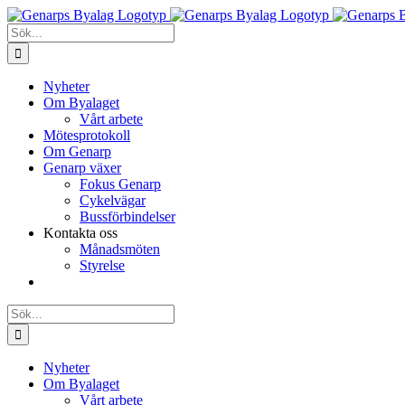
Fortsätt
till
Sök
innehållet
efter:
Nyheter
Om Byalaget
Vårt arbete
Mötesprotokoll
Om Genarp
Genarp växer
Fokus Genarp
Cykelvägar
Bussförbindelser
Kontakta oss
Månadsmöten
Styrelse
Sök
efter:
Nyheter
Om Byalaget
Vårt arbete