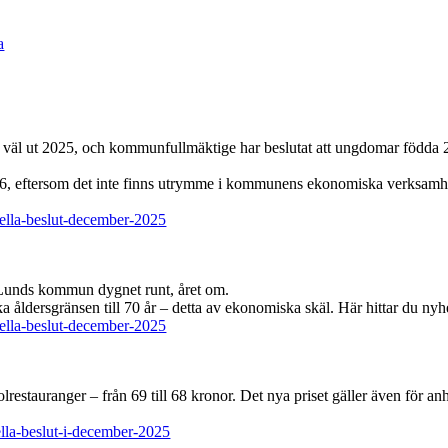
a
g väl ut 2025, och kommunfullmäktige har beslutat att ungdomar född
26, eftersom det inte finns utrymme i kommunens ekonomiska verksamh
uella-beslut-december-2025
om Lunds kommun dygnet runt, året om.
 åldersgränsen till 70 år – detta av ekonomiska skäl. Här hittar du nyh
uella-beslut-december-2025
estauranger – från 69 till 68 kronor. Det nya priset gäller även för anhö
lla-beslut-i-december-2025