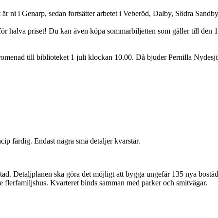
ut är ni i Genarp, sedan fortsätter arbetet i Veberöd, Dalby, Södra Sand
ör halva priset! Du kan även köpa sommarbiljetten som gäller till den 1
enad till biblioteket 1 juli klockan 10.00. Då bjuder Pernilla Nydesjö 
p färdig. Endast några små detaljer kvarstår.
tad. Detaljplanen ska göra det möjligt att bygga ungefär 135 nya bostäd
re flerfamiljshus. Kvarteret binds samman med parker och smitvägar.