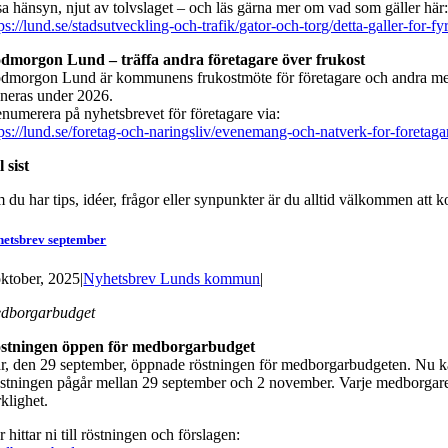
sa hänsyn, njut av tolvslaget – och läs gärna mer om vad som gäller här
ps://lund.se/stadsutveckling-och-trafik/gator-och-torg/detta-galler-for-fy
dmorgon Lund – träffa andra företagare över frukost
dmorgon Lund är kommunens frukostmöte för företagare och andra med för
aneras under 2026.
enumerera på nyhetsbrevet för företagare via:
tps://lund.se/foretag-och-naringsliv/evenemang-och-natverk-for-foreta
l sist
 du har tips, idéer, frågor eller synpunkter är du alltid välkommen att 
hetsbrev september
oktober, 2025
|
Nyhetsbrev Lunds kommun
|
dborgarbudget
stningen öppen för medborgarbudget
år, den 29 september, öppnade röstningen för medborgarbudgeten. Nu kan
stningen pågår mellan 29 september och 2 november. Varje medborgare har 
klighet.
 hittar ni till röstningen och förslagen: