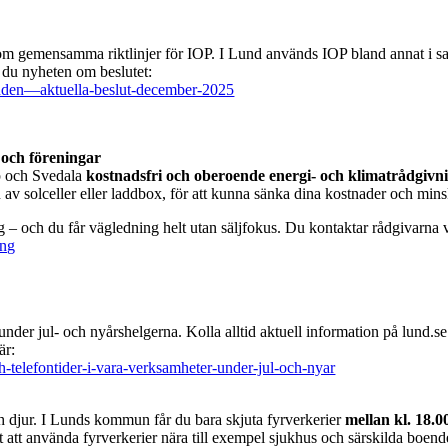
 gemensamma riktlinjer för IOP. I Lund används IOP bland annat i sa
r du nyheten om beslutet:
mnden—aktuella-beslut-december-2025
g och föreningar
p och Svedala
kostnadsfri och oberoende energi‑ och klimatrådgivn
av solceller eller laddbox, för att kunna sänka dina kostnader och min
g – och du får vägledning helt utan säljfokus. Du kontaktar rådgivarna v
ing
under jul- och nyårshelgerna. Kolla alltid aktuell information på lund.s
är:
-telefontider-i-vara-verksamheter-under-jul-och-nyar
h djur. I Lunds kommun får du bara skjuta fyrverkerier
mellan kl. 18.
t att använda fyrverkerier nära till exempel sjukhus och särskilda boenden