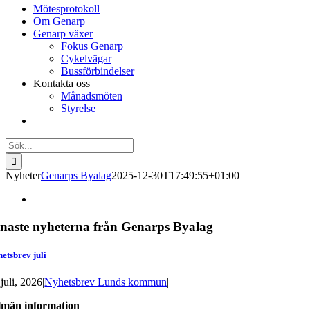
Mötesprotokoll
Om Genarp
Genarp växer
Fokus Genarp
Cykelvägar
Bussförbindelser
Kontakta oss
Månadsmöten
Styrelse
Sök
efter:
Nyheter
Genarps Byalag
2025-12-30T17:49:55+01:00
naste nyheterna från Genarps Byalag
etsbrev juli
juli, 2026
|
Nyhetsbrev Lunds kommun
|
lmän information