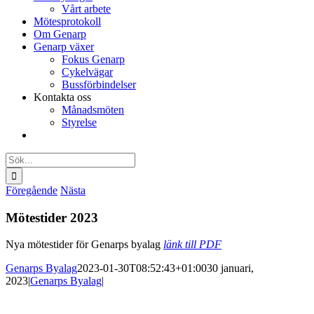
Vårt arbete
Mötesprotokoll
Om Genarp
Genarp växer
Fokus Genarp
Cykelvägar
Bussförbindelser
Kontakta oss
Månadsmöten
Styrelse
Sök
efter:
Föregående
Nästa
Mötestider 2023
Nya mötestider för Genarps byalag
länk till PDF
Genarps Byalag
2023-01-30T08:52:43+01:00
30 januari,
2023
|
Genarps Byalag
|
Genarps Byalag