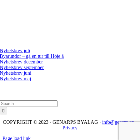
P
aprikavägen 3
247 70 Genarp
Mail:
info@genarp.nu
Senaste nyheterna
Nyhetsbrev juli
Byarundor – gå en tur till Höje å
Nyhetsbrev december
Nyhetsbrev september
Nyhetsbrev juni
Nyhetsbrev maj
Sök på sidan
Sök
efter:
COPYRIGHT © 2023 · GENARPS BYALAG ·
info@genarp.nu ·
Privacy
Page load link