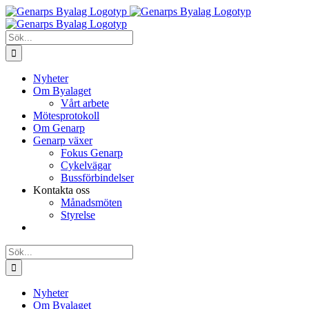
Fortsätt
till
innehållet
Sök
efter:
Nyheter
Om Byalaget
Vårt arbete
Mötesprotokoll
Om Genarp
Genarp växer
Fokus Genarp
Cykelvägar
Bussförbindelser
Kontakta oss
Månadsmöten
Styrelse
Sök
efter:
Nyheter
Om Byalaget